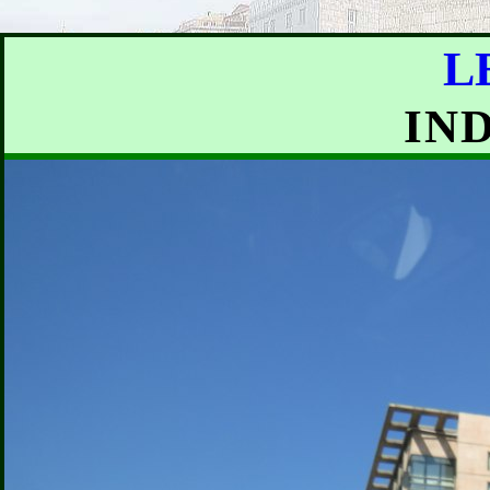
L
IND