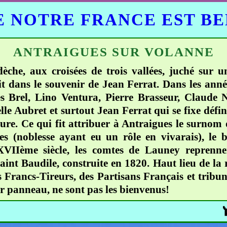
 NOTRE FRANCE EST B
ANTRAIGUES SUR VOLANNE
rdèche, aux croisées de trois vallées, juché sur 
vit dans le souvenir de Jean Ferrat. Dans les ann
 Brel, Lino Ventura, Pierre Brasseur, Claude N
elle Aubret et surtout Jean Ferrat qui se fixe défin
ure. Ce qui fit attribuer à Antraigues le surnom
s (noblesse ayant eu un rôle en vivarais), le b
Ième siècle, les comtes de Launey reprennen
Saint Baudile, construite en 1820. Haut lieu de la 
 Francs-Tireurs, des Partisans Français et tribun
r panneau, ne sont pas les bienvenus!