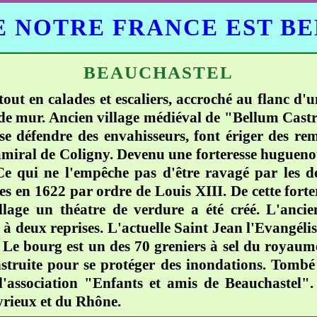
 NOTRE FRANCE EST B
BEAUCHASTEL
tout en calades et escaliers, accroché au flanc d'u
de mur. Ancien village médiéval de "Bellum Castr
se défendre des envahisseurs, font ériger des re
'amiral de Coligny. Devenu une forteresse hugueno
0. Ce qui ne l'empêche pas d'être ravagé par les
sées en 1622 par ordre de Louis XIII. De cette forter
llage un théatre de verdure a été créé. L'ancie
s à deux reprises. L'actuelle Saint Jean l'Evangéli
e. Le bourg est un des 70 greniers à sel du roya
nstruite pour se protéger des inondations. Tombé 
l'association "Enfants et amis de Beauchastel". 
Eyrieux et du Rhône.