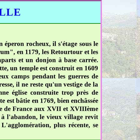
ELLE
n éperon rocheux, il s'étage sous le
um", en 1179, les Retourtour et les
mparts et un donjon à base carrée.
tte, un temple est construit en 1609
 deux camps pendant les guerres de
esse, il ne reste qu'un vestige de la
nne église construite trop près de
ste est bâtie en 1769, bien enchâssée
ume de France aux XVII et XVIIIème
à l'abandon, le vieux village revit
L'agglomération, plus récente, se