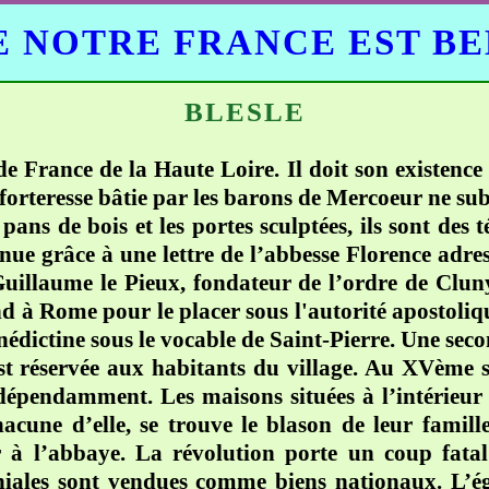
 NOTRE FRANCE EST B
BLESLE
e France de la Haute Loire. Il doit son existence 
forteresse bâtie par les barons de Mercoeur ne subs
pans de bois et les portes sculptées, ils sont des
nnue grâce à une lettre de l’abbesse Florence adr
uillaume le Pieux, fondateur de l’ordre de Cluny
nd à Rome pour le placer sous l'autorité apostoliq
édictine sous le vocable de Saint-Pierre. Une secon
 est réservée aux habitants du village. Au XVème 
pendamment. Les maisons situées à l’intérieur de
hacune d’elle, se trouve le blason de leur famille
r à l’abbaye. La révolution porte un coup fat
iales sont vendues comme biens nationaux. L’égli