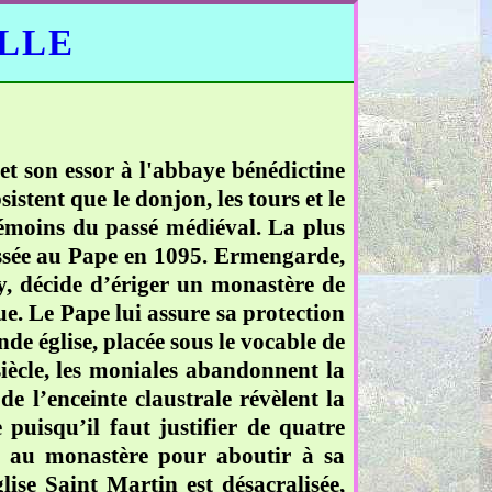
ELLE
et son essor à l'abbaye bénédictine
istent que le donjon, les tours et le
 témoins du passé médiéval. La plus
essée au Pape en 1095. Ermengarde,
, décide d’ériger un monastère de
ue. Le Pape lui assure sa protection
de église, placée sous le vocable de
siècle, les moniales abandonnent la
 l’enceinte claustrale révèlent la
 puisqu’il faut justifier de quatre
al au monastère pour aboutir à sa
se Saint Martin est désacralisée,