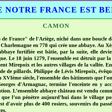
 NOTRE FRANCE EST B
CAMON
 de France" de l'Ariège, niché dans une boucle d
à Charlemagne en 778 qui crée une abbaye. Au Xème 
baye fortifiée est bâtie, par la suite, elle dev
que. Le 18 juin 1279, l'ensemble est détruit par l
ent Mirepoix et les autres villages de la vallée. En
e de pillards. Philippe de Lévis Mirepoix, évêque
 XVIème siècle, l'ensemble des bâtiments que l'on
Georges d'Armagnac, termine l'enceinte en y ac
ution. L’ensemble abbaye château est vendu comm
se que l’on pénètre aujourd’hui dans le village p
st d'avoir plus de 400 rosiers, souvenirs du passé 
es.