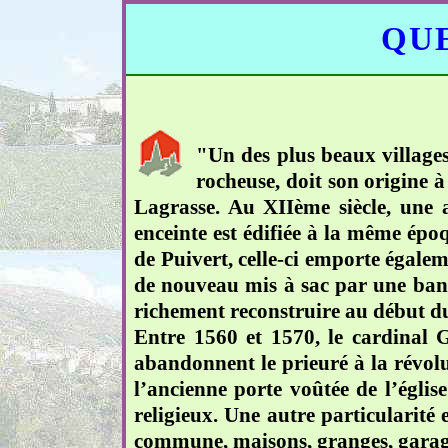
QUE
"Un des plus beaux villages
rocheuse, doit son origine 
Lagrasse. Au XIIème siècle, une ab
enceinte est édifiée à la même épo
de Puivert, celle-ci emporte égalem
de nouveau mis à sac par une band
richement reconstruire au début du
Entre 1560 et 1570, le cardinal 
abandonnent le prieuré à la révol
l’ancienne porte voûtée de l’égli
religieux. Une autre particularité e
commune, maisons, granges, garag