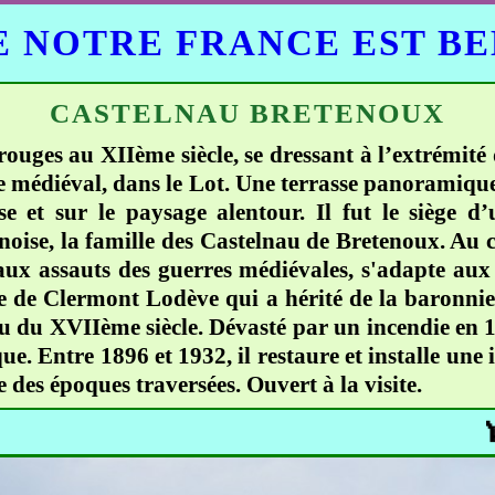
 NOTRE FRANCE EST B
CASTELNAU BRETENOUX
rouges au XIIème siècle, se dressant à l’extrémit
lage médiéval, dans le Lot. Une terrasse panorami
se et sur le paysage alentour. Il fut le siège 
ynoise, la famille des Castelnau de Bretenoux. Au
aux assauts des guerres médiévales, s'adapte aux 
lle de Clermont Lodève qui a hérité de la baronni
u du XVIIème siècle. Dévasté par un incendie en 1
. Entre 1896 et 1932, il restaure et installe une
 des époques traversées. Ouvert à la visite.