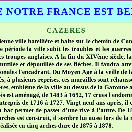
 NOTRE FRANCE EST B
CAZERES
enne ville batellière et halte sur le chemin de C
e période la ville subit les troubles et les guerr
 les troupes anglaises. A la fin du XIVème siècle, l
mutilée et dépouillée de ses flèches. Il faudra a
onales l'encadrant. Du Moyen Age à la veille de la 
s, à plusieurs reprises, ces murailles sont réhaussé
ères, emblème de la ville au dessus de la Garonne 
ois est aménagé, de 1483 à 1692, 17 crues l'endomm
trepris de 1716 à 1727. Vingt neuf ans après, il 
 bac permet de passer d’une rive à l’autre. De 18
ches est construit, il sombre lui aussi lors de l
éalisée en cinq arches dure de 1875 à 1878.