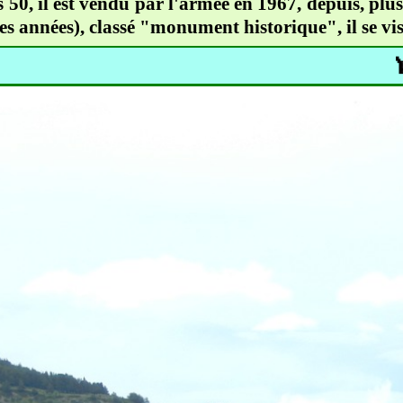
 50, il est vendu par l'armée en 1967, depuis, plus
années), classé "monument historique", il se vis