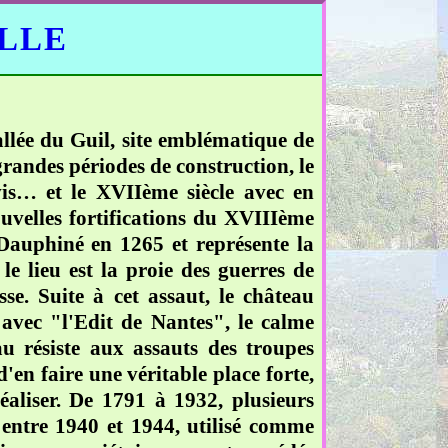
ELLE
llée du Guil, site emblématique de
grandes périodes de construction, le
vis… et le XVIIème siècle avec en
uvelles fortifications du XVIIIème
Dauphiné en 1265 et représente la
e lieu est la proie des guerres de
sse. Suite à cet assaut, le château
 avec "l'Edit de Nantes", le calme
au résiste aux assauts des troupes
'en faire une véritable place forte,
éaliser. De 1791 à 1932, plusieurs
 entre 1940 et 1944, utilisé comme