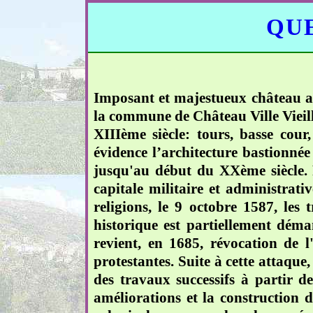
QUE
Imposant et majestueux château ac
la commune de Château Ville Vieille
XIIIème siècle: tours, basse cou
évidence l’architecture bastionné
jusqu'au début du XXème siècle. 
capitale militaire et administrat
religions, le 9 octobre 1587, les 
historique est partiellement déma
revient, en 1685, révocation de l
protestantes. Suite à cette attaque
des travaux successifs à partir d
améliorations et la construction 