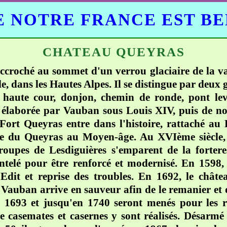
 NOTRE FRANCE EST B
CHATEAU QUEYRAS
croché au sommet d'un verrou glaciaire de la va
, dans les Hautes Alpes. Il se distingue par deux 
r, haute cour, donjon, chemin de ronde, pont le
e élaborée par Vauban sous Louis XIV, puis de no
Fort Queyras entre dans l'histoire, rattaché au 
ive du Queyras au Moyen-âge. Au XVIème siècle, l
troupes de Lesdiguières s'emparent de la fortere
ntelé pour être renforcé et modernisé. En 1598,
'Edit et reprise des troubles. En 1692, le châte
, Vauban arrive en sauveur afin de le remanier et d
e 1693 et jusqu'en 1740 seront menés pour les r
de casemates et casernes y sont réalisés. Désarmé