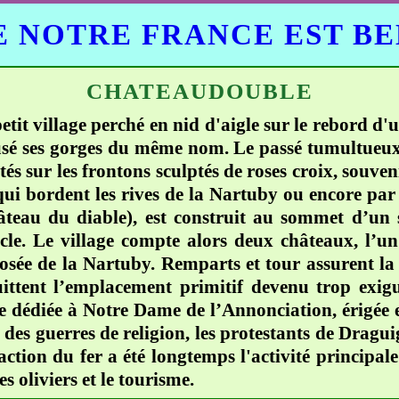
 NOTRE FRANCE EST B
CHATEAUDOUBLE
tit village perché en nid d'aigle sur le rebord d
sé ses gorges du même nom. Le passé tumultueux 
tés sur les frontons sculptés de roses croix, souven
i bordent les rives de la Nartuby ou encore par 
âteau du diable), est construit au sommet d’un s
le. Le village compte alors deux châteaux, l’un
posée de la Nartuby. Remparts et tour assurent la
ittent l’emplacement primitif devenu trop exigu
ise dédiée à Notre Dame de l’Annonciation, érigée
rs des guerres de religion, les protestants de Dragui
raction du fer a été longtemps l'activité principale
s oliviers et le tourisme.