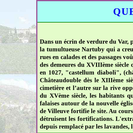
QUE
Dans un écrin de verdure du Var, pe
la tumultueuse Nartuby qui a creu
rues en calades et des passages voû
des demeures du XVIIIème siècle qu
en 1027, "castellum diaboli", (ch
Châteaudouble dès le XIIIème sièc
cimetière et l’autre sur la rive op
du XVème siècle, les habitants qu
falaises autour de la nouvelle égl
de Villeuve fortifie le site. Au cou
détruisent les fortifications. L'ext
depuis remplacé par les lavandes, le