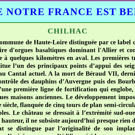
 NOTRE FRANCE EST B
CHILHAC
 commune de Haute-Loire distinguée par ce label 
 d'orgues basaltiques dominant l'Allier et contr
e à quelques kilomètres en aval. Les premières t
titue l’un des principaux points d’appui des sei
u Cantal actuel. A la mort de Béraud VII, dernier
contrôle des dauphins d’Auvergne puis des Bourbo
’une première ligne de fortification qui englobe
uelques maisons anciennes. Le développement impo
siècle, flanquée de cinq tours de plan semi-circul
bles. Le château se dressait à l’extrémité sud-ou
hauteur, il ne subsiste aujourd’hui presque rien d
at se distingue par l’originalité de son impla