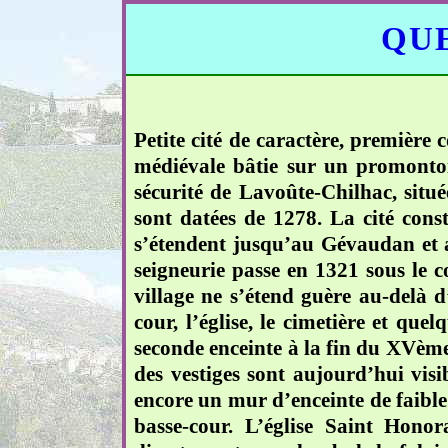
QUE
Petite cité de caractère, première
médiévale bâtie sur un promontoire
sécurité de Lavoûte-Chilhac, situé
sont datées de 1278. La cité cons
s’étendent jusqu’au Gévaudan et a
seigneurie passe en 1321 sous le 
village ne s’étend guère au-delà d
cour, l’église, le cimetière et q
seconde enceinte à la fin du XVème 
des vestiges sont aujourd’hui visi
encore un mur d’enceinte de faible 
basse-cour. L’église Saint Honor