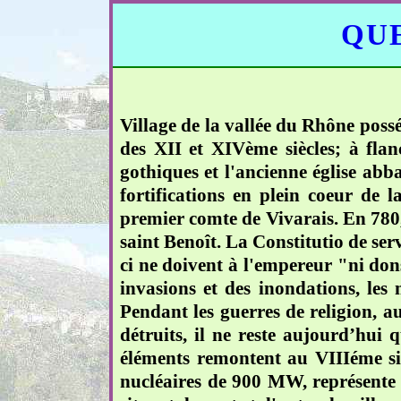
QUE
Village de la vallée du Rhône poss
des XII et XIVème siècles; à fla
gothiques et l'ancienne église abb
fortifications en plein coeur de 
premier comte de Vivarais. En 780, 
saint Benoît. La Constitutio de ser
ci ne doivent à l'empereur "ni dons
invasions et des inondations, les
Pendant les guerres de religion, a
détruits, il ne reste aujourd’hui 
éléments remontent au VIIIéme si
nucléaires de 900 MW, représente p