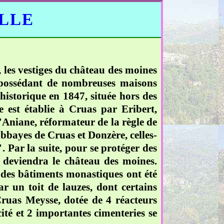
ELLE
 les vestiges du château des moines
, possédant de nombreuses maisons
historique en 1847, située hors des
e est établie à Cruas par Eribert,
d'Aniane, réformateur de la règle de
abbayes de Cruas et Donzère, celles-
. Par la suite, pour se protéger des
i deviendra le château des moines.
e des bâtiments monastiques ont été
ar un toit de lauzes, dont certains
ruas Meysse, dotée de 4 réacteurs
ité et 2 importantes cimenteries se