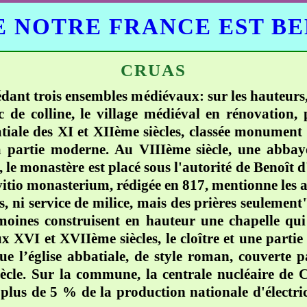
 NOTRE FRANCE EST B
CRUAS
édant trois ensembles médiévaux: sur les hauteurs,
nc de colline, le village médiéval en rénovation
atiale des XI et XIIème siècles, classée monument 
la partie moderne. Au VIIIème siècle, une abbay
le monastère est placé sous l'autorité de Benoît 
vitio monasterium, rédigée en 817, mentionne les 
, ni service de milice, mais des prières seulement"
 moines construisent en hauteur une chapelle qu
ux XVI et XVIIème siècles, le cloître et une parti
que l’église abbatiale, de style roman, couverte p
ècle. Sur la commune, la centrale nucléaire de C
lus de 5 % de la production nationale d'électric