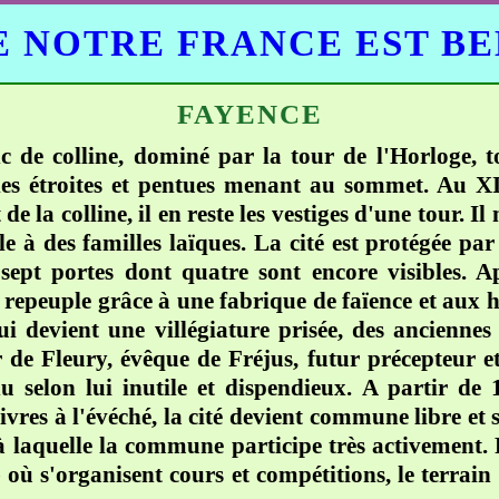
 NOTRE FRANCE EST B
FAYENCE
 de colline, dominé par la tour de l'Horloge, to
lles étroites et pentues menant au sommet. Au XII
e la colline, il en reste les vestiges d'une tour. I
lle à des familles laïques. La cité est protégée pa
sept portes dont quatre sont encore visibles. Ap
repeuple grâce à une fabrique de faïence et aux h
ui devient une villégiature prisée, des anciennes
r de Fleury, évêque de Fréjus, futur précepteur 
selon lui inutile et dispendieux. A partir de 17
res à l'évéché, la cité devient commune libre et s
 à laquelle la commune participe très activement.
où s'organisent cours et compétitions, le terrain d