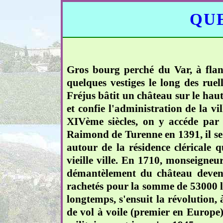
QUE
Gros bourg perché du Var, à flanc
quelques vestiges le long des rue
Fréjus bâtit un château sur le haut d
et confie l'administration de la vi
XIVème siècles, on y accéde par 
Raimond de Turenne en 1391, il se 
autour de la résidence cléricale q
vieille ville. En 1710, monseigneu
démantèlement du château devenu 
rachetés pour la somme de 53000 liv
longtemps, s'ensuit la révolution,
de vol à voile (premier en Europe) 