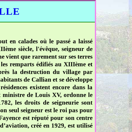
ELLE
ut en calades où le passé a laissé
Ième siècle, l'évêque, seigneur de
l ne vient que rarement sur ses terres
r les remparts édifiés au XIIIème et
rès la destruction du village par
abitants de Callian et se développe
 résidences existent encore dans la
et ministre de Louis XV, ordonne le
82, les droits de seigneurie sont
on seul seigneur est le roi pas pour
 Fayence est réputé pour son centre
’aviation, créé en 1929, est utilisé