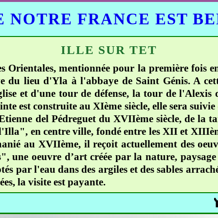
 NOTRE FRANCE EST B
ILLE SUR TET
nées Orientales, mentionnée pour la première fois
 du lieu d'Yla à l'abbaye de Saint Génis. A cette
ise et d'une tour de défense, la tour de l'Alexis
nte est construite au XIème siècle, elle sera suiv
t Etienne del Pédreguet du XVIIème siècle, de la ta
lla", en centre ville, fondé entre les XII et XIIIèm
remanié au XVIIème, il reçoit actuellement des oe
, une oeuvre d’art créée par la nature, paysage 
lptés par l'eau dans des argiles et des sables arrac
es, la visite est payante.