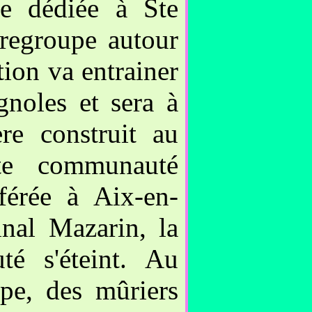
se dédiée à Ste
 regroupe autour
ation va entrainer
gnoles et sera à
re construit au
nte communauté
férée à Aix-en-
nal Mazarin, la
é s'éteint. Au
ppe, des mûriers