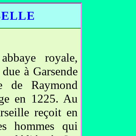
BELLE
abbaye royale,
t due à Garsende
re de Raymond
age en 1225. Au
seille reçoit en
des hommes qui