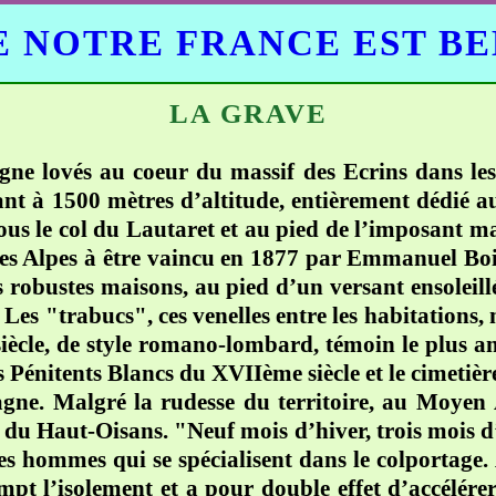
 NOTRE FRANCE EST B
LA GRAVE
agne lovés au coeur du massif des Ecrins dans l
t à 1500 mètres d’altitude, entièrement dédié au s
s le col du Lautaret et au pied de l’imposant ma
des Alpes à être vaincu en 1877 par Emmanuel Boi
ses robustes maisons, au pied d’un versant ensoleil
. Les "trabucs", ces venelles entre les habitations,
ècle, de style romano-lombard, témoin le plus a
es Pénitents Blancs du XVIIème siècle et le cimetiè
tagne. Malgré la rudesse du territoire, au Moye
du Haut-Oisans. "Neuf mois d’hiver, trois mois d’e
 des hommes qui se spécialisent dans le colportage
pt l’isolement et a pour double effet d’accélére