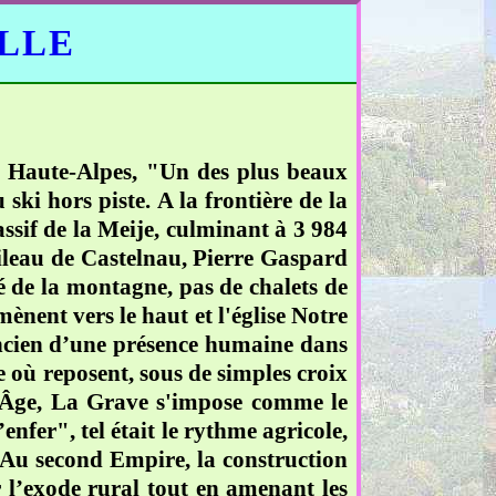
ELLE
es Haute-Alpes, "Un des plus beaux
ki hors piste. A la frontière de la
ssif de la Meije, culminant à 3 984
leau de Castelnau, Pierre Gaspard
lé de la montagne, pas de chalets de
 mènent vers le haut et l'église Notre
ncien d’une présence humaine dans
re où reposent, sous de simples croix
n Âge, La Grave s'impose comme le
nfer", tel était le rythme agricole,
. Au second Empire, la construction
r l’exode rural tout en amenant les