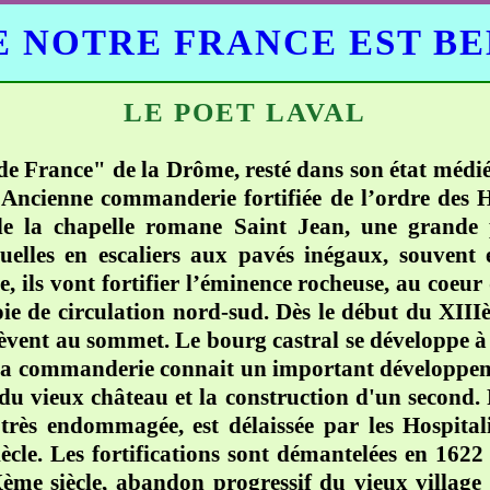
 NOTRE FRANCE EST B
LE POET LAVAL
de France" de la Drôme, resté dans son état médiév
 Ancienne commanderie fortifiée de l’ordre des H
 de la chapelle romane Saint Jean, une grande 
ruelles en escaliers aux pavés inégaux, souvent e
, ils vont fortifier l’éminence rocheuse, au coeur
 voie de circulation nord-sud. Dès le début du XI
èvent au sommet. Le bourg castral se développe à 
 La commanderie connait un important développem
du vieux château et la construction d'un second. P
, très endommagée, est délaissée par les Hospital
le. Les fortifications sont démantelées en 1622 
e siècle, abandon progressif du vieux village p