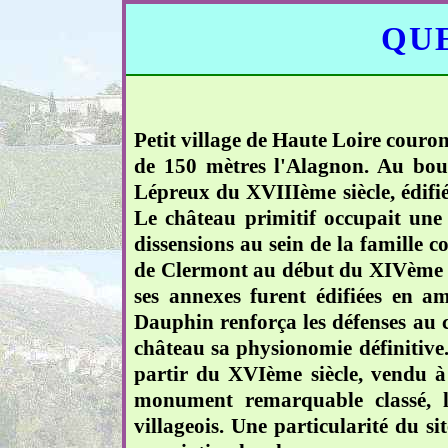
QUE
Petit village de Haute Loire couro
de 150 mètres l'Alagnon. Au bout 
Lépreux du XVIIIème siècle, édifiée
Le château primitif occupait une 
dissensions au sein de la famille 
de Clermont au début du XIVème si
ses annexes furent édifiées en a
Dauphin renforça les défenses au
château sa physionomie définitive.
partir du XVIème siècle, vendu à 
monument remarquable classé, l
villageois. Une particularité du si