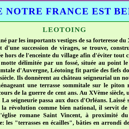
 NOTRE FRANCE EST B
LEOTOING
nné par les importants vestiges de sa forteresse d
d'une succession de virages, se trouve, constru
 hors de l'enceinte du village afin d'éviter tout
motte délimitée par un fossé, située au point le 
comtale d'Auvergne, Léotoing fit partie des fiefs
ècle. Ils donnèrent au château seigneurial un nou
ménageant une terrasse sommitale sur le piton 
 cours de la guerre de cent ans. Au XVème siècle
 La seigneurie passa aux ducs d'Orléans. Laissé s
la révolution comme bien national, il servit de c
'église romane Saint Vincent, à proximité du 
te: les "terrasses en écailles", bâties en arrondi d