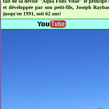
fait de sa devise "Aqua Fons Vitae" le principe
et développée par son petit-fils, Joseph Rayba
jusqu'en 1991, soit 62 ans!