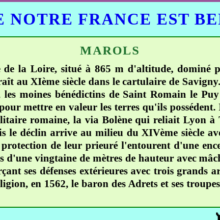
 NOTRE FRANCE EST B
MAROLS
de la Loire, situé à 865 m d'altitude, dominé pa
ît au XIème siècle dans le cartulaire de Savigny.
 les moines bénédictins de Saint Romain le Puy vi
pour mettre en valeur les terres qu'ils possédent
litaire romaine, la via Bolène qui reliait Lyon 
s le déclin arrive au milieu du XIVème siècle ave
rotection de leur prieuré l'entourent d'une encei
s d'une vingtaine de mètres de hauteur avec mâchi
orçant ses défenses extérieures avec trois grands
eligion, en 1562, le baron des Adrets et ses troupes