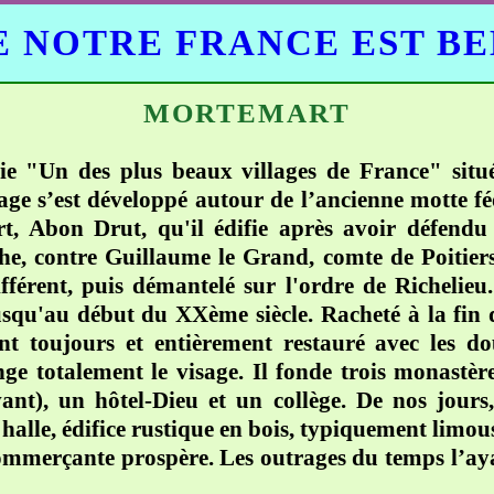
 NOTRE FRANCE EST B
MORTEMART
e "Un des plus beaux villages de France" situé
llage s’est développé autour de l’ancienne motte f
, Abon Drut, qu'il édifie après avoir défendu v
e, contre Guillaume le Grand, comte de Poitiers.
différent, puis démantelé sur l'ordre de Richeli
 jusqu'au début du XXème siècle. Racheté à la fin
nt toujours et entièrement restauré avec les do
ge totalement le visage. Il fonde trois monastère
ant), un hôtel-Dieu et un collège. De nos jours, 
halle, édifice rustique en bois, typiquement limou
mmerçante prospère. Les outrages du temps l’ayant