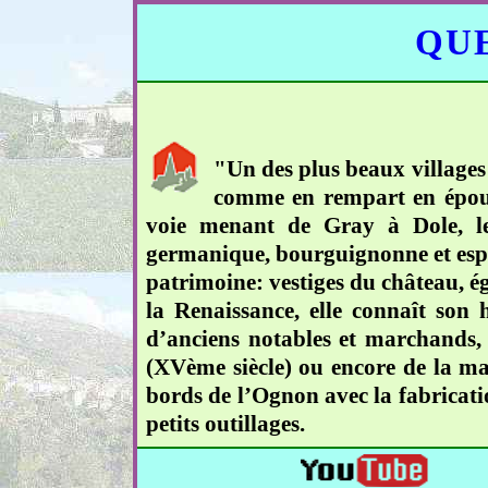
QUE
"Un des plus beaux villages
comme en rempart en épousen
voie menant de Gray à Dole, le 
germanique, bourguignonne et espa
patrimoine: vestiges du château, égl
la Renaissance, elle connaît son
d’anciens notables et marchands,
(XVème siècle) ou encore de la mai
bords de l’Ognon avec la fabricatio
petits outillages.