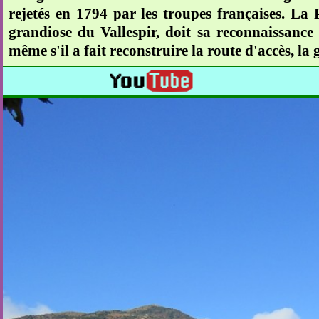
rejetés en 1794 par les troupes françaises. La 
grandiose du Vallespir, doit sa reconnaissance
même s'il a fait reconstruire la route d'accès, la 