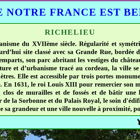
 NOTRE FRANCE EST B
RICHELIEU
isme du XVIIème siècle. Régularité et symétrie c
d’hui site classé avec sa Grande Rue, bordée de 2
remparts, son parc abritant les vestiges du chât
ture et d’urbanisme tracé au cordeau, la ville s
res. Elle est accessible par trois portes monumen
. En 1631, le roi Louis XIII pour remercier son mi
 clos de murailles et de fossés et de bâtir une 
r de la Sorbonne et du Palais Royal, le soin d'édi
de sa grandeur et une ville nouvelle à proximité, po