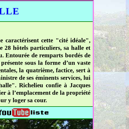
ELLE
aractérisent cette "cité idéale",
8 hôtels particuliers, sa halle et
eau. Entourée de remparts bordés de
e présente sous la forme d’un vaste
tales, la quatrième, factice, sert à
nistre de ses éminents services, lui
halle". Richelieu confie à Jacques
fier à l’emplacement de la propriété
ur y loger sa cour.