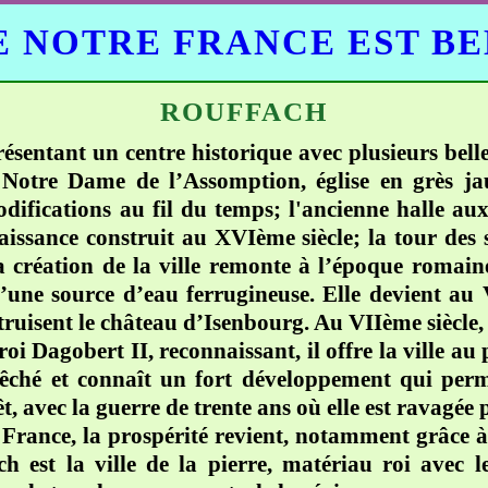
 NOTRE FRANCE EST B
ROUFFACH
, présentant un centre historique avec plusieurs b
 Notre Dame de l’Assomption, église en grès ja
ifications au fil du temps; l'ancienne halle au
naissance construit au XVIème siècle; la tour des so
 La création de la ville remonte à l’époque rom
’une source d’eau ferrugineuse. Elle devient au 
uisent le château d’Isenbourg. Au VIIème siècle, 
 roi Dagobert II, reconnaissant, il offre la ville au
évêché et connaît un fort développement qui perm
 avec la guerre de trente ans où elle est ravagée p
 France, la prospérité revient, notamment grâce à
ch est la ville de la pierre, matériau roi avec l