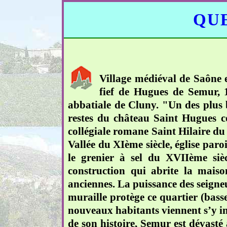
QUE
Village médiéval de Saône e
fief de Hugues de Semur, 
abbatiale de Cluny. "Un des plus 
restes du château Saint Hugues co
collégiale romane Saint Hilaire du 
Vallée du XIème siècle, église paroi
le grenier à sel du XVIIème sièc
construction qui abrite la mais
anciennes. La puissance des seigneur
muraille protège ce quartier (bass
nouveaux habitants viennent s’y ins
de son histoire, Semur est dévasté