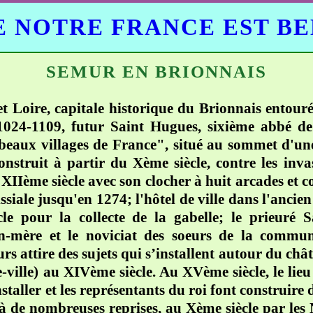
 NOTRE FRANCE EST B
SEMUR EN BRIONNAIS
t Loire, capitale historique du Brionnais entour
1024-1109, futur Saint Hugues, sixième abbé de
beaux villages de France", situé au sommet d'un
nstruit à partir du Xème siècle, contre les inv
XIIème siècle avec son clocher à huit arcades et c
ssiale jusqu'en 1274; l'hôtel de ville dans l'ancien
le pour la collecte de la gabelle; le prieuré
on-mère et le noviciat des soeurs de la commu
s attire des sujets qui s’installent autour du chât
e-ville) au XIVème siècle. Au XVème siècle, le lie
taller et les représentants du roi font construire d
 à de nombreuses reprises, au Xème siècle par le