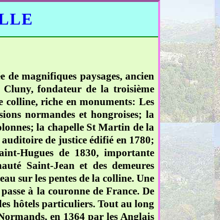
ELLE
ée de magnifiques paysages, ancien
 Cluny, fondateur de la troisième
e colline, riche en monuments: Les
asions normandes et hongroises; la
olonnes; la chapelle St Martin de la
 auditoire de justice édifié en 1780;
 Saint-Hugues de 1830, importante
nauté Saint-Jean et des demeures
eau sur les pentes de la colline. Une
u passe à la couronne de France. De
es hôtels particuliers. Tout au long
s Normands, en 1364 par les Anglais