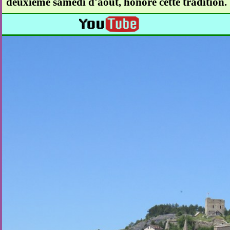
deuxième samedi d'août, honore cette tradition.