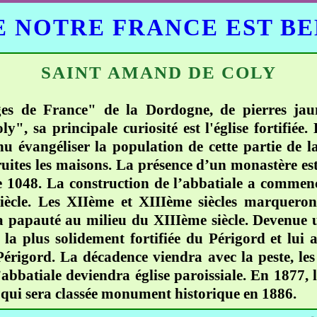
 NOTRE FRANCE EST B
SAINT AMAND DE COLY
es de France" de la Dordogne, de pierres jaun
y", sa principale curiosité est l'église fortifié
u évangéliser la population de cette partie de la
truites les maisons. La présence d’un monastère 
de 1048. La construction de l’abbatiale a commen
ècle. Les XIIème et XIIIème siècles marqueron
la papauté au milieu du XIIIème siècle. Devenue u
t la plus solidement fortifiée du Périgord et lui
érigord. La décadence viendra avec la peste, les
l’abbatiale deviendra église paroissiale. En 1877, 
e qui sera classée monument historique en 1886.