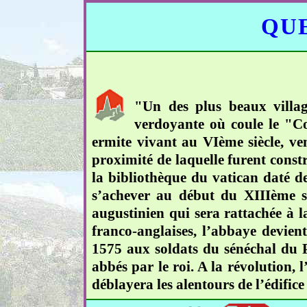
QUE
"Un des plus beaux villag
verdoyante où coule le "Col
ermite vivant au VIème siècle, ven
proximité de laquelle furent cons
la bibliothèque du vatican daté 
s’achever au début du XIIIème si
augustinien qui sera rattachée à 
franco-anglaises, l’abbaye devien
1575 aux soldats du sénéchal du P
abbés par le roi. A la révolution, 
déblayera les alentours de l’édific