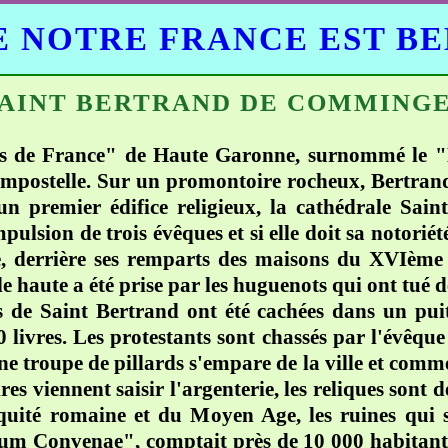
 NOTRE FRANCE EST B
AINT BERTRAND DE COMMING
es de France" de Haute Garonne, surnommé le "
ompostelle. Sur un promontoire rocheux, Bertran
n premier édifice religieux, la cathédrale Saint
ulsion de trois évêques et si elle doit sa notoriété
èle, derrière ses remparts des maisons du XVIème
le haute a été prise par les huguenots qui ont tué d
es de Saint Bertrand ont été cachées dans un pui
livres. Les protestants sont chassés par l'évêque
 troupe de pillards s'empare de la ville et commet
res viennent saisir l'argenterie, les reliques sont
iquité romaine et du Moyen Age, les ruines qui 
num Convenae", comptait près de 10 000 habitants 