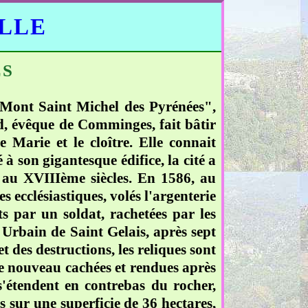
ELLE
ES
Mont Saint Michel des Pyrénées",
d, évêque de Comminges, fait bâtir
e Marie et le cloître. Elle connait
 à son gigantesque édifice, la cité a
 au XVIIIème siècles. En 1586, au
es ecclésiastiques, volés l'argenterie
ts par un soldat, rachetées par les
 Urbain de Saint Gelais, après sept
 des destructions, les reliques sont
 de nouveau cachées et rendues après
s'étendent en contrebas du rocher,
sur une superficie de 36 hectares,