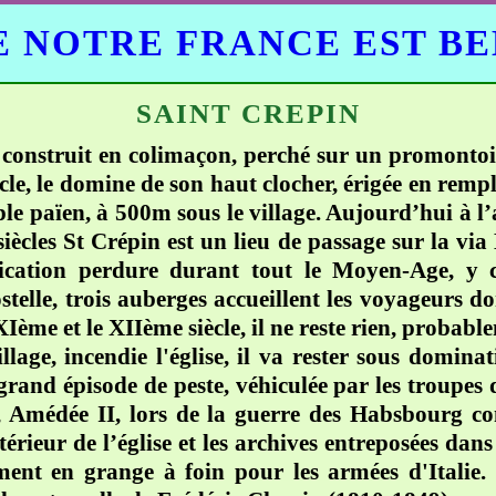
 NOTRE FRANCE EST B
SAINT CREPIN
 construit en colimaçon, perché sur un promonto
, le domine de son haut clocher, érigée en rempla
ple païen, à 500m sous le village. Aujourd’hui à l’a
siècles St Crépin est un lieu de passage sur la vi
ation perdure durant tout le Moyen-Age, y ci
telle, trois auberges accueillent les voyageurs d
XIème et le XIIème siècle, il ne reste rien, probab
lage, incendie l'église, il va rester sous domin
grand épisode de peste, véhiculée par les troupes 
, Amédée II, lors de la guerre des Habsbourg con
térieur de l’église et les archives entreposées dans 
ment en grange à foin pour les armées d'Itali