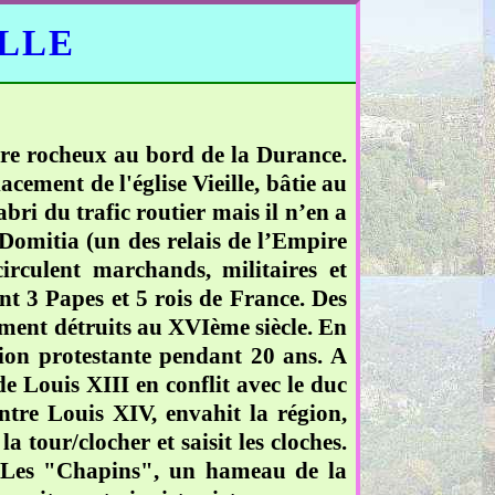
ELLE
ire rocheux au bord de la Durance.
cement de l'église Vieille, bâtie au
bri du trafic routier mais il n’en a
a Domitia (un des relais de l’Empire
rculent marchands, militaires et
ont 3 Papes et 5 rois de France. Des
lement détruits au XVIème siècle. En
ation protestante pendant 20 ans. A
de Louis XIII en conflit avec le duc
tre Louis XIV, envahit la région,
la tour/clocher et saisit les cloches.
e. Les "Chapins", un hameau de la