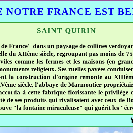
 NOTRE FRANCE EST B
SAINT QUIRIN
 de France" dans un paysage de collines verdoyant
e du XIIème siècle, regroupant pas moins de 75 é
civiles comme les fermes et les maisons (en gran
onuments religieux. Ses ruelles pavées conduisent 
ont la construction d'origine remonte au XIIIème 
ème siècle, l'abbaye de Marmoutier propriétaire
ccorda à cette fabrique florissante le privilège
é de ses produits qui rivalisaient avec ceux de B
trouve "la fontaine miraculeuse" qui guérit les "éc