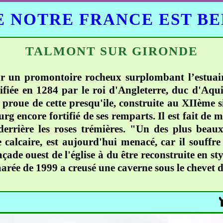
 NOTRE FRANCE EST B
TALMONT SUR GIRONDE
r un promontoire rocheux surplombant l’estuair
difiée en 1284 par le roi d'Angleterre, duc d'Aq
 proue de cette presqu'ile, construite au XIIème s
g encore fortifié de ses remparts. Il est fait de
 derrière les roses trémières. "Un des plus bea
 calcaire, est aujourd'hui menacé, car il souffre
çade ouest de l'église à du être reconstruite en st
 marée de 1999 a creusé une caverne sous le chevet d