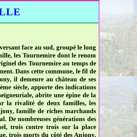
ELLE
ersant face au sud, groupé le long
mille, les Tournemire dont le renom
originel des Tournemire au temps de
nent. Dans cette commune, le fil de
jony, il demeure au château de ses
ème siècle, apporte des indications
seigneuriale, abrite une épine de la
la rivalité de deux familles, les
jony, famille de riches marchands
ocal. De nombreuses générations des
l, trois contre trois sur la place
que, trois morts du côté des Anjony,