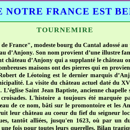
 NOTRE FRANCE EST B
TOURNEMIRE
 de France", modeste bourg du Cantal adossé au v
eau d’Anjony. Son nom provient d’une illustre fa
gant château d’Anjony qui a supplanté le château 
nombreuses maisons ont des pierres qui en provien
 Robert de Léotoing est le dernier marquis d’An
icipalité. La visite du château actuel daté du XV
. L’église Saint Jean Baptiste, ancienne chapelle 
roisades. L'histoire a toujours été marquée par 
eau de ce nom, bâti sur le promontoire et les An
truit leur château au coeur du fief du seigneur l
ues, tantôt alliées, jusqu'en 1623, où par un due
 une fois pour toutes leurs querelles. Bilan tragi