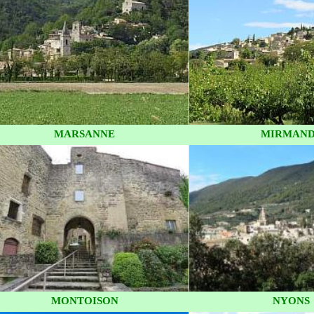
MARSANNE
MIRMAN
MONTOISON
NYONS