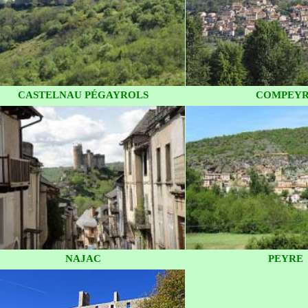
CASTELNAU PÉGAYROLS
COMPEY
NAJAC
PEYRE