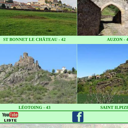
ST BONNET LE CHÂTEAU - 42
AUZON - 
LÉOTOING - 43
SAINT ILPIZE