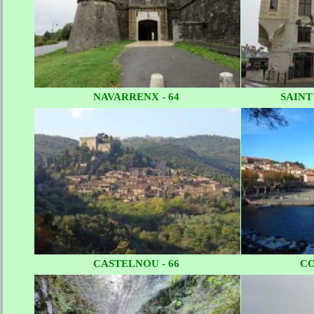
NAVARRENX - 64
SAINT
CASTELNOU - 66
CO