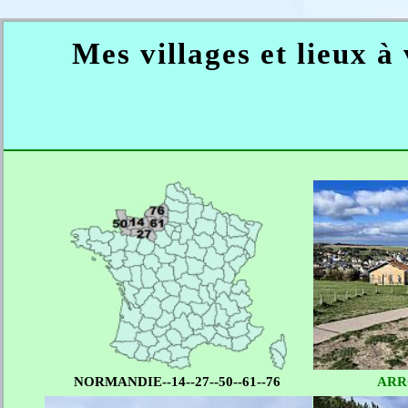
Mes villages et lieux à
NORMANDIE--14--27--50--61--76
ARR