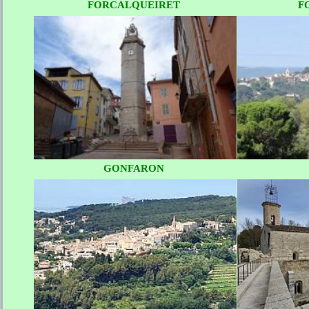
FORCALQUEIRET
F
GONFARON