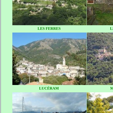
LES FERRES
L
LUCÉRAM
M