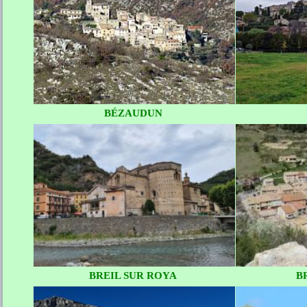
BÉZAUDUN
BREIL SUR ROYA
B